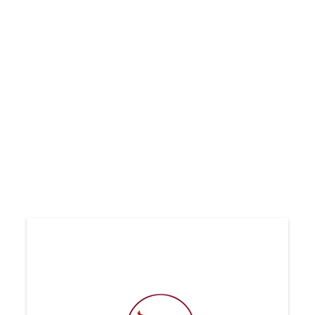
Copilot_20260626_141628