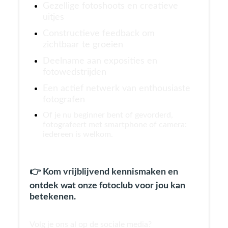
Gezellige fotoshoots en creatieve
uitjes
Constructieve feedback om
zichtbaar te groeien
Deelname aan exposities en
fotowedstrijden
Een actief netwerk van enthousiaste
fotografen
Of je nu beginner bent of gevorderd,
fotografeert met smartphone of camera:
iedereen is welkom.
👉 Kom vrijblijvend kennismaken en
ontdek wat onze fotoclub voor jou kan
betekenen.
Volg je ons al op de sociale media?